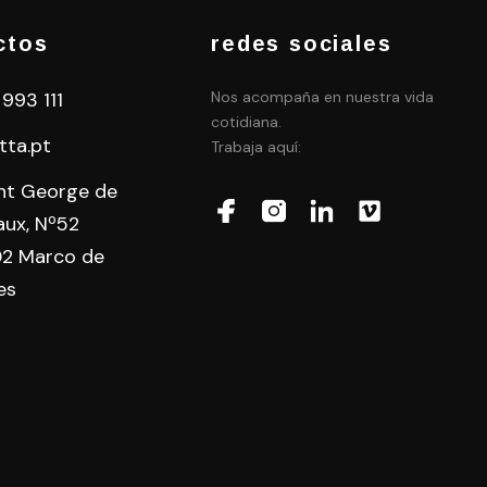
ctos
redes sociales
 993 111
Nos acompaña en nuestra vida
cotidiana.
tta.pt
Trabaja aquí:
int George de
aux, Nº52
2 Marco de
es