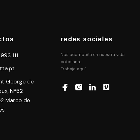
ctos
redes sociales
 993 111
Nos acompaña en nuestra vida
cotidiana.
tta.pt
Trabaja aquí:
int George de
aux, Nº52
2 Marco de
es