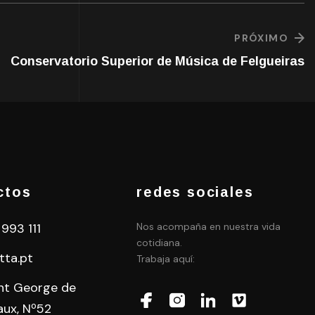
PRÓXIMO
Conservatorio Superior de Música de Felgueiras
ctos
redes sociales
 993 111
Nos acompaña en nuestra vida
cotidiana.
tta.pt
Trabaja aquí:
int George de
aux, Nº52