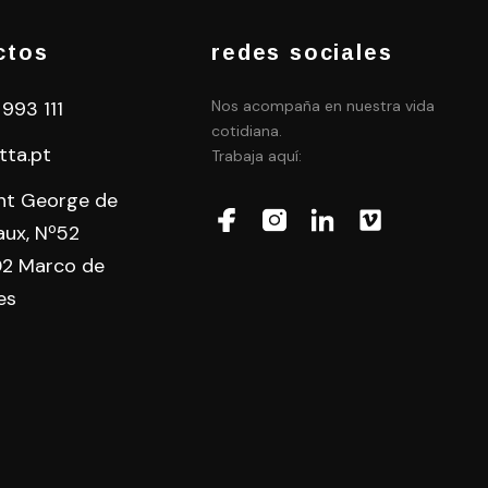
ctos
redes sociales
 993 111
Nos acompaña en nuestra vida
cotidiana.
tta.pt
Trabaja aquí:
int George de
aux, Nº52
2 Marco de
es