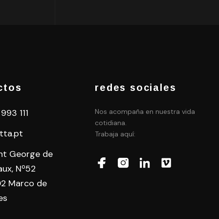
ctos
redes sociales
 993 111
Nos acompaña en nuestra vida
cotidiana.
tta.pt
Trabaja aquí:
int George de
aux, Nº52
2 Marco de
es