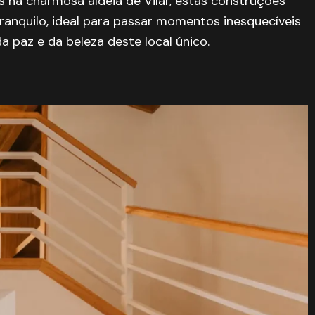
s na charmosa aldeia de Vilar, estas construções
anquilo, ideal para passar momentos inesquecíveis
a paz e da beleza deste local único.